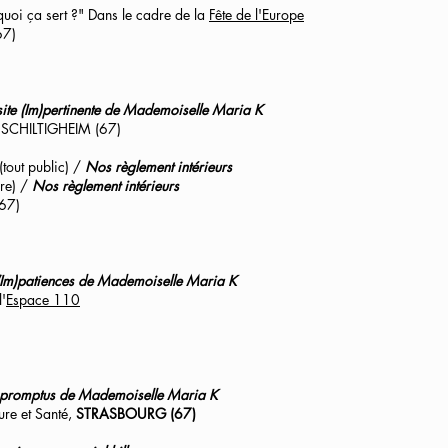
quoi ça sert ?" Dans le cadre de la
Fête de l'Europe
67)
site (Im)pertinente de Mademoiselle Maria K
 SCHILTIGHEIM (67)
(tout public) /
Nos règlement intérieurs
ire) /
Nos règlement intérieurs
67
)
(Im)patiences de Mademoiselle Maria K
'
Espace 110
Impromptus de Mademoiselle Maria K
ure et Santé,
STRASBOURG (67)