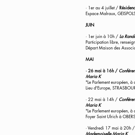
· 1er au 4 juillet /
Résidenc
Espace Malraux,
GEISPOL
JUIN
· 1er juin à 10h /
La Rando
Participation libre, rense
Départ Maison des Associa
MAI
· 26 mai à 16h /
Conféren
Maria K
"Le Parlement européen, à 
Lieu d'Europe, STRASBOU
· 22 mai à 14h /
Conféren
Maria K
"Le Parlement européen, à 
Foyer Saint Ulrich à OB
· Vendredi 17 mai à 20h 
Mademoiselle Maria K