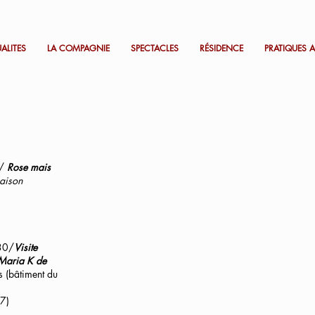
ALITES
LA COMPAGNIE
SPECTACLES
RÉSIDENCE
PRATIQUES A
h/
Rose mais
aison
30/
Visite
 Maria K de
es (bâtiment du
7)