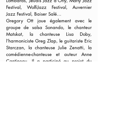
Lombards, Jeudis Jazz d’Orly, Marly Jazz
Festival, WolfiJazz Festival, Auvernier
Jazz Festival, Baiser Salé...
Gregory Ott joue également avec le
groupe de salsa Sonando, le chanteur
Matskat, la chanteuse Lisa Doby,
l’harmoniciste Greg Zlap, le guitariste Eric
Starczan, la chanteuse Julie Zenatti, la
comédienne-chanteuse et auteur Anne
Cantineau. Il a participé au projet du
Claude Salmieri 5tet Jazz séries avec des
concerts à Paris au Duc des Lombards, au
Sunside, au Baiser Salé, au New
Morning. En 2013, tournée au Japon
avec le contre-ténor et chanteur cross-over
Slava Kagan Paley. Enfin il accompagne
l’acteur et chanteur Tchéky Karyo en
tournée.
Pour la compagnie Les oreilles et la
queue, il signe les compositions musicales
de
Nos règlements intérieurs
et de la