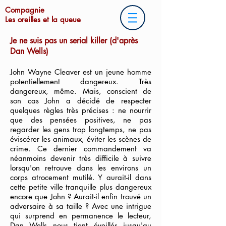
Compagnie
Les oreilles et la queue
Je ne suis pas un serial killer (d'après
Dan Wells)
John Wayne Cleaver est un jeune homme
potentiellement dangereux. Très
dangereux, même. Mais, conscient de
son cas John a décidé de respecter
quelques règles très précises : ne nourrir
que des pensées positives, ne pas
regarder les gens trop longtemps, ne pas
éviscérer les animaux, éviter les scènes de
crime. Ce dernier commandement va
néanmoins devenir très difficile à suivre
lorsqu'on retrouve dans les environs un
corps atrocement mutilé. Y aurait-il dans
cette petite ville tranquille plus dangereux
encore que John ? Aurait-il enfin trouvé un
adversaire à sa taille ? Avec une intrigue
qui surprend en permanence le lecteur,
Dan Wells nous tient éveillés jusqu'au