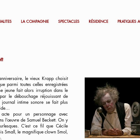
ALITES
LA COMPAGNIE
SPECTACLES
RÉSIDENCE
PRATIQUES A
tt
iversaire, le vieux Krapp choisit
 parmi toutes celles enregistrées
jeune fait alors irruption dans le
 par le débouchage réjouissant de
 journal intime sonore se fait plus
u vide…
 acte pour un personnage avec
ns l’œuvre de Samuel Beckett. On y
urlesques. C’est ce fil que Cécile
ois Small, le magnifique clown Smol,
e.