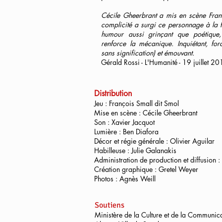
Cécile Gheerbrant a mis en scène Franço
complicité a surgi ce personnage à la fa
humour aussi grinçant que poétique
renforce la mécanique. Inquiétant, fo
sans signification) et émouvant.
Gérald Rossi - L'Humanité - 19 juillet 2
Distribution
Jeu : François Small dit Smol
Mise en scène : Cécile Gheerbrant
Son : Xavier Jacquot
Lumière : Ben Diafora
Décor et régie générale : Olivier Aguilar
Habilleuse : Julie Galanakis
Administration de production et diffusion 
Création graphique : Gretel Weyer
Photos : Agnès Weill
Soutiens
Ministère de la Culture et de la Communi