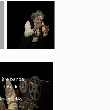
ière bande
el Beckett -
easer
ire la vidéo