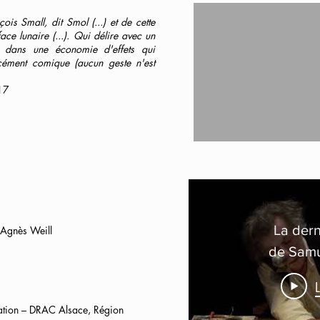
is Small, dit Smol (...) et de cette
ce lunaire (...). Qui délire avec un
, dans une économie d'effets qui
rcément comique (aucun geste n'est
017
La dern
: Agnès Weill
de Samu
t
L
cation – DRAC Alsace, Région