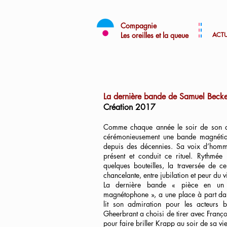
Compagnie
Les oreilles et la queue
ACTU
La dernière bande de Samuel Becke
Création 2017
Comme chaque année le soir de son ann
cérémonieusement une bande magnétique
depuis des décennies. Sa voix d’homme 
présent et conduit ce rituel. Rythmée
quelques bouteilles, la traversée de ce
chancelante, entre jubilation et peur d
La dernière bande « pièce en un
magnétophone », a une place à part da
lit son admiration pour les acteurs b
Gheerbrant a choisi de tirer avec Franç
pour faire briller Krapp au soir de sa vi